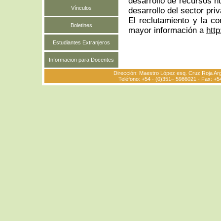
desarrollo de recursos h
Vínculos
desarrollo del sector pri
El reclutamiento y la co
Boletines
mayor información a
htt
Estudiantes Extranjeros
Informacion para Docentes
Dirección:
Maestro López esq. Cruz Roja Arge
Teléfono:
+54 - (0)351– 5986021 - Fax: +5