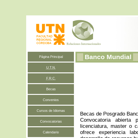
Banco Mundial
Página Principal
U.T.N.
F.R.C.
Becas
Convenios
Cursos de Idiomas
Becas de Posgrado Banc
Convocatoria abierta 
Convocatorias
licenciatura, master o 
ofrece experiencia la
Calendario