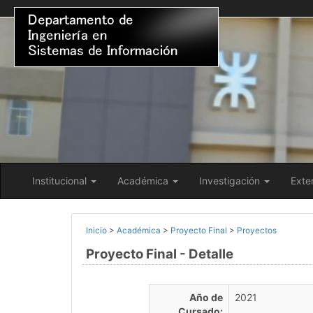
Institucional
Académica
Investigación
Exte
Inicio
>
Académica
>
Proyecto Final
>
Proyectos
Proyecto Final - Detalle
Año de
2021
Cursado: