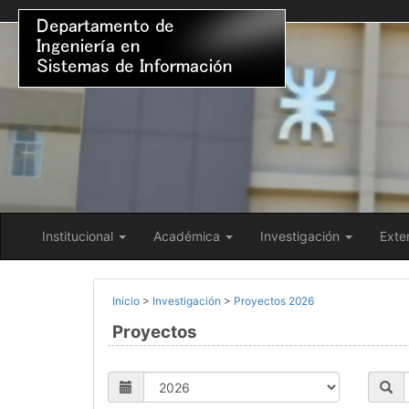
Institucional
Académica
Investigación
Exte
Inicio
>
Investigación
>
Proyectos 2026
Proyectos