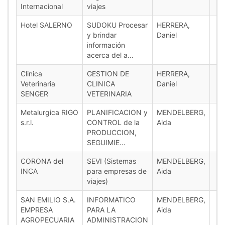
Internacional
viajes
Hotel SALERNO
SUDOKU Procesar
HERRERA,
y brindar
Daniel
información
acerca del a...
Clinica
GESTION DE
HERRERA,
Veterinaria
CLINICA
Daniel
SENGER
VETERINARIA
Metalurgica RIGO
PLANIFICACION y
MENDELBERG,
s.r.l.
CONTROL de la
Aida
PRODUCCION,
SEGUIMIE...
CORONA del
SEVI (Sistemas
MENDELBERG,
INCA
para empresas de
Aida
viajes)
SAN EMILIO S.A.
INFORMATICO
MENDELBERG,
EMPRESA
PARA LA
Aida
AGROPECUARIA
ADMINISTRACION