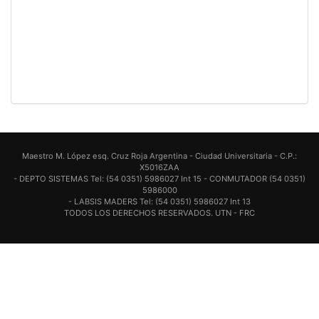
Maestro M. López esq. Cruz Roja Argentina - Ciudad Universitaria - C.P.:
X5016ZAA
- DEPTO SISTEMAS Tel: (54 0351) 5986027 Int 15 - CONMUTADOR (54 0351)
5986000
- LABSIS MADERS Tel: (54 0351) 5986027 Int 13
TODOS LOS DERECHOS RESERVADOS. UTN - FRC