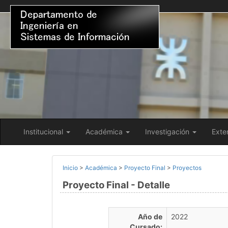
Institucional
Académica
Investigación
Exte
Inicio
>
Académica
>
Proyecto Final
>
Proyectos
Proyecto Final - Detalle
Año de
2022
Cursado: