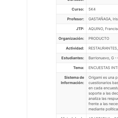
Curso:
5K4
Profesor:
GASTAÑAGA, Iris
JTP:
AQUINO, Francis
Organización:
PRODUCTO
Actividad:
RESTAURANTES,
Estudiantes:
Barrionuevo, G - 
Tema:
ENCUESTAS INT
Sistema de
Origami es una p
Información:
cuestionarios ba
en cada encuesta
soporte a las dec
analiza las resp
frente a las nec
mediante polític