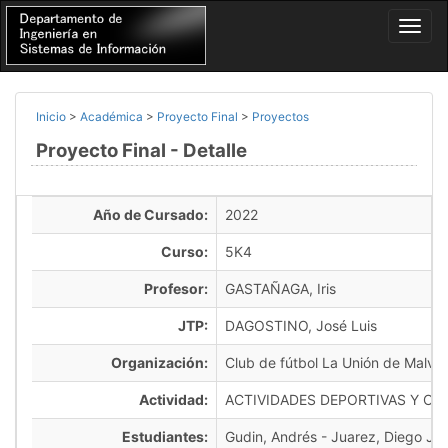
Inicio
>
Académica
>
Proyecto Final
>
Proyectos
Proyecto Final - Detalle
Año de Cursado:
2022
Curso:
5K4
Profesor:
GASTAÑAGA, Iris
JTP:
DAGOSTINO, José Luis
Organización:
Club de fútbol La Unión de Malvin
Actividad:
ACTIVIDADES DEPORTIVAS Y OT
Estudiantes:
Gudin, Andrés - Juarez, Diego Javi