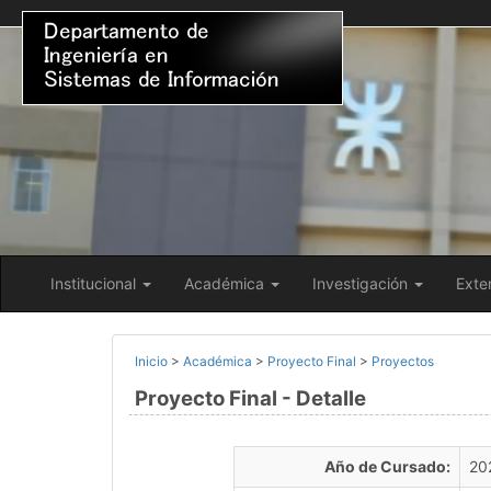
Institucional
Académica
Investigación
Exte
Inicio
>
Académica
>
Proyecto Final
>
Proyectos
Proyecto Final - Detalle
Año de Cursado:
20