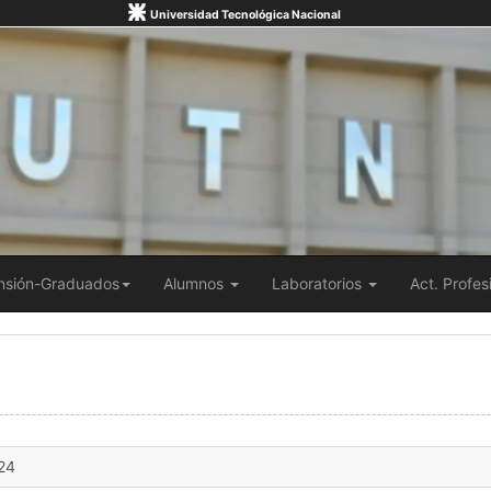
Universidad Tecnológica Nacional
nsión-Graduados
Alumnos
Laboratorios
Act. Profes
24