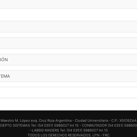
IÓN
TEMA
Maestro M. López esq. Cruz Roja Argentina - Ciudad Universitaria - C.P.: X5016ZAA
 DEPTO SISTEMAS Tel: (54 0351) 5986027 Int 15 - CONMUTADOR (54 0351) 59860
- LABSIS MADERS Tel: (54 0351) 5986027 Int 13
TODOS LOS DERECHOS RESERVADOS. UTN - FRC