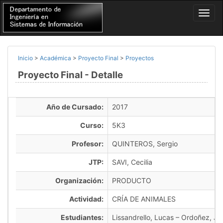
Inicio
>
Académica
>
Proyecto Final
>
Proyectos
Proyecto Final - Detalle
Año de Cursado:
2017
Curso:
5K3
Profesor:
QUINTEROS, Sergio
JTP:
SAVI, Cecilia
Organización:
PRODUCTO
Actividad:
CRÍA DE ANIMALES
Estudiantes:
Lissandrello, Lucas – Ordoñez, Je