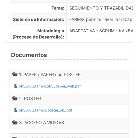
Tema:
SEGUIMIENTO Y TRAZABILIDAD 
Sistema de Información:
FARMIX permite llevar la trazabil
Metodología
ADAPTATIVA - SCRUM - KANBAN
(Proceso de Desarrollo):
Documentos
1. PAPER / PAPER con POSTER
5k3_g06_farmix_5k3_paper_web.pdf
2. POSTER
5k3_g06_farmix_poster_ok_.pdf
3. ACCESO A VIDEO/S