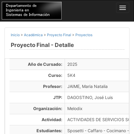
Inicio
>
Académica
>
Proyecto Final
>
Proyectos
Proyecto Final - Detalle
Año de Cursado:
2025
Curso:
5K4
Profesor:
JAIME, Maria Natalia
JTP:
DAGOSTINO, José Luis
Organización:
Melodix
Actividad:
ACTIVIDADES DE SERVICIOS SOC
Estudiantes:
Sposetti - Caffaro - Cocimano - Ba